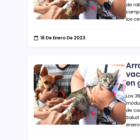
de ra
campa
los c
16 De Enero De 2023
Arr
vac
en 
Los 3
módul
de ca
Salud
enero