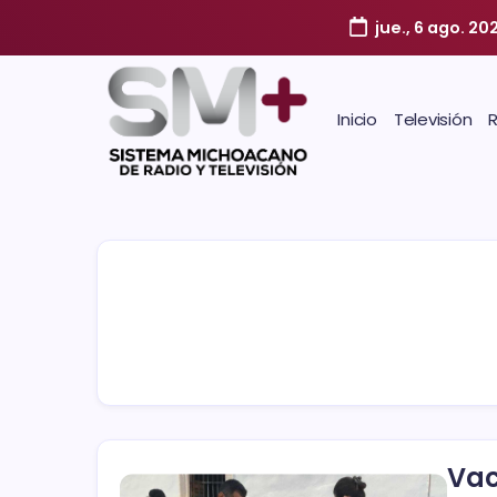
jue., 6 ago. 20
Inicio
Televisión
Vac