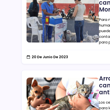
can
Mor
Para 
human
puede
conta
para p
20 De Junio De 2023
Arr
ca
ant
Los c
para 