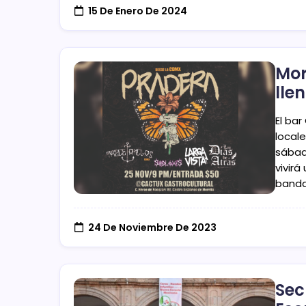
15 De Enero De 2024
Mor
lle
El ba
local
sábad
vivirá
banda
24 De Noviembre De 2023
Sec