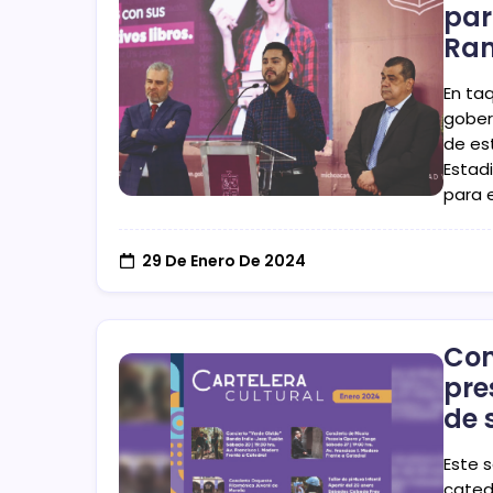
par
Ram
En taq
gober
de est
Estadi
para 
29 De Enero De 2024
Con
pre
de 
Este 
cated