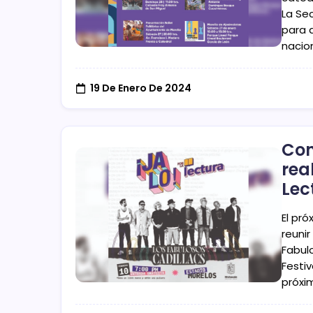
La Se
para q
nacion
19 De Enero De 2024
Con
rea
Lec
El pró
reunir
Fabulo
Festiv
próxi