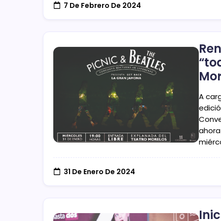
7 De Febrero De 2024
Ren
“to
Mor
A car
edició
Conve
ahora 
miérc
31 De Enero De 2024
Ini