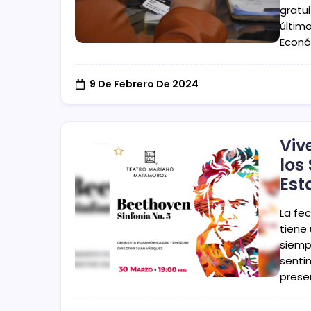
gratui
últim
Econó
9 De Febrero De 2024
Viv
los
Est
La fec
tiene
siemp
sentim
prese