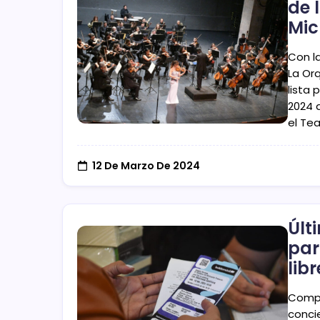
de 
Mi
Con la
La Or
lista
2024 
el Te
12 De Marzo De 2024
Últ
par
lib
Compr
conci