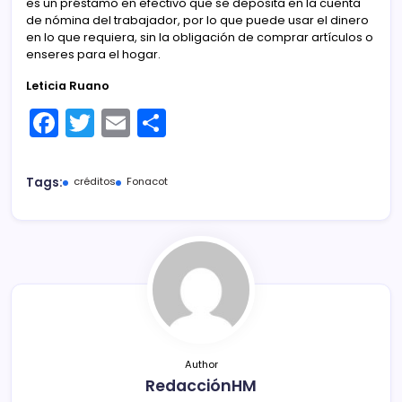
es un préstamo en efectivo que se deposita en la cuenta
de nómina del trabajador, por lo que puede usar el dinero
en lo que requiera, sin la obligación de comprar artículos o
enseres para el hogar.
Leticia Ruano
F
T
E
C
a
w
m
o
c
itt
ai
m
Tags:
créditos
Fonacot
e
er
l
p
b
ar
o
tir
o
k
Author
RedacciónHM