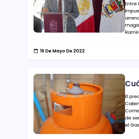
Entre 
Impue
arren
magist
Ramíre
16 De Mayo De 2022
Cuá
El pre
Calien
Comis
de se
el Gas