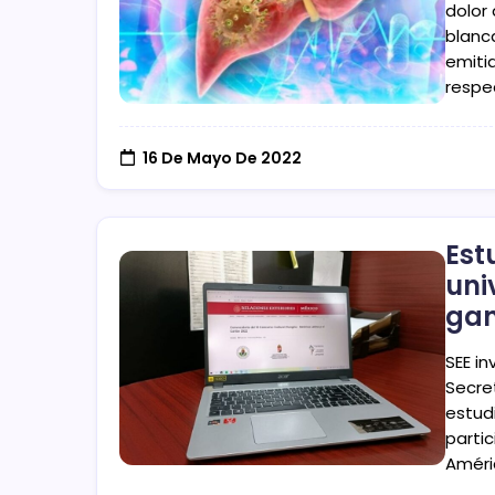
dolor 
blanc
emiti
respe
16 De Mayo De 2022
Est
uni
gan
SEE i
Secret
estud
partic
Améri