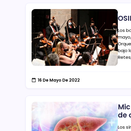
OSI
Los b
mayo, 
Orque
bajo 
Retes
16 De Mayo De 2022
Mic
de 
Los s