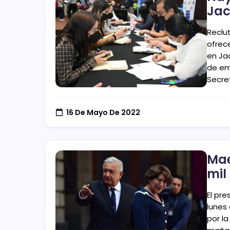
Jac
Reclu
ofrec
en Ja
de em
Secre
16 De Mayo De 2022
Mae
mil
El pr
lunes
por la