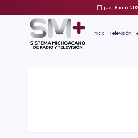
jue., 6 ago. 20
Inicio
Televisión