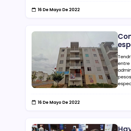
16 De Mayo De 2022
Con
esp
Tendr
entre
admini
pesos
espec
16 De Mayo De 2022
Hay