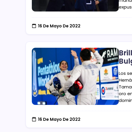
mañan
expus
16 De Mayo De 2022
Bri
Bul
Los s
Herná
Tamar
oro en
domin
16 De Mayo De 2022