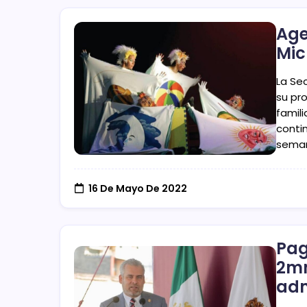
Age
Mic
La Sec
su pr
famil
conti
seman
16 De Mayo De 2022
Pag
2mm
adm