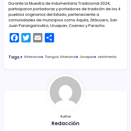
Durante la Muestra de Indumentaria Tradicional 2024,
participaron portadoras y portadores de tradición de los 4
pueblos originarios del Estado, perteneciente a
comunidades de municipios como Aquila, Zitácuaro, San
Juan Parangaricutiro, Uruapan, Coeneo y Paracho.
F
T
E
C
a
w
m
o
c
itt
ai
m
Tags:
Artesanos
Tianguis Artesanal
Uruapan
vestimenta
e
er
l
p
b
ar
o
tir
o
k
Author
Redacción