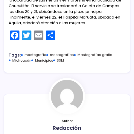
la localidad de Las Peñas y el martes 19 en la localidad de
Chucutitán. El servicio se trasladará a Caleta de Campos
los días 20 y 21, ubicándose en la plaza principal.
Finalmente, el viernes 22, el Hospital Maruata, ubicado en
Aquila, brindará atención a las mujeres.
F
T
E
C
a
w
m
o
c
itt
ai
m
Tags:
mastografía
mastografías
Mastografías gratis
e
er
l
p
Michoacán
Municipios
SSM
b
ar
o
tir
o
k
Author
Redacción