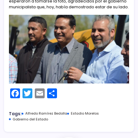
esperaron a tomarse la foto, agradecidos por el gobierno
municipalista que, hoy, había demostrado estar de su lado.
F
T
E
C
a
w
m
o
c
itt
ai
m
Tags:
Alfredo Ramírez Bedolla
Estadio Morelos
e
er
l
p
Gobierno del Estado
b
ar