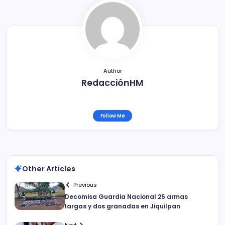
o
tir
o
k
Author
RedacciónHM
Follow Me
Other Articles
Previous
Decomisa Guardia Nacional 25 armas
largas y dos granadas en Jiquilpan
Next