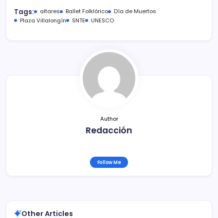
c
itt
ai
m
Tags:
altares
Ballet Folklórico
Día de Muertos
e
er
l
p
Plaza Villalongín
SNTE
UNESCO
b
ar
o
tir
o
k
Author
Redacción
Follow Me
Other Articles