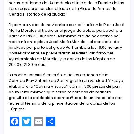
horas, partiendo del Acueducto al inicio de la Fuente de las
Tarascas para concluir al lado de la Plaza de Armas del
Centro Histórico de la ciudad
El primero y dos de noviembre se realizará en la Plaza José
María Morelos el tradicional juego de pelota purépecha a
partir de las 20:00 horas. Asimismo el 2 de noviembre se
realizará en la plaza José María Morelos, el concierto de
pirekuas por parte del grupo Purhembe a las 19:00 horas y
posteriormente se presentarán el Ballet Folklórico del
Ayuntamiento de Morelia, y la danza de los Kúrpites de
20:00 a 21:30 horas.
La noche concluirá en el área de las cadenas de la
Calzada Fray Antonio de San Miguel la Universidad Vizcaya
elaborará la “Catrina Vizcaya”, con mil 500 piezas de pan
de muerto mismas que serán repartidas de manera
gratuita a la población acompañada de un chocolate con
leche al término de la presentación de la danza de los
Kúrpites.
F
T
E
C
a
w
m
o