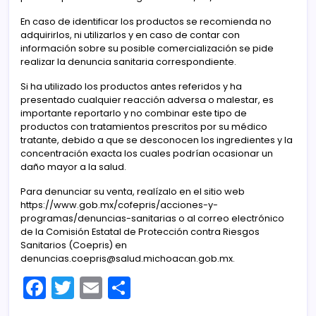
En caso de identificar los productos se recomienda no
adquirirlos, ni utilizarlos y en caso de contar con
información sobre su posible comercialización se pide
realizar la denuncia sanitaria correspondiente.
Si ha utilizado los productos antes referidos y ha
presentado cualquier reacción adversa o malestar, es
importante reportarlo y no combinar este tipo de
productos con tratamientos prescritos por su médico
tratante, debido a que se desconocen los ingredientes y la
concentración exacta los cuales podrían ocasionar un
daño mayor a la salud.
Para denunciar su venta, realízalo en el sitio web
https://www.gob.mx/cofepris/acciones-y-
programas/denuncias-sanitarias o al correo electrónico
de la Comisión Estatal de Protección contra Riesgos
Sanitarios (Coepris) en
denuncias.coepris@salud.michoacan.gob.mx.
F
T
E
C
a
w
m
o