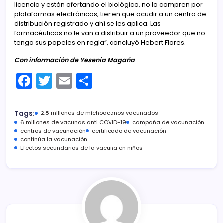
licencia y están ofertando el biológico, no lo compren por
plataformas electrónicas, tienen que acudir a un centro de
distribución registrado y ahí se les aplica. Las
farmacéuticas no le van a distribuir a un proveedor que no
tenga sus papeles en regla”, concluyó Hebert Flores.
Con información de Yesenia Magaña
F
T
E
C
a
w
m
o
c
itt
ai
m
Tags:
2.8 millones de michoacanos vacunados
e
er
l
p
6 millones de vacunas anti COVID-19
campaña de vacunación
centros de vacunación
certificado de vacunación
b
ar
continúa la vacunación
Efectos secundarios de la vacuna en niños
o
tir
o
k