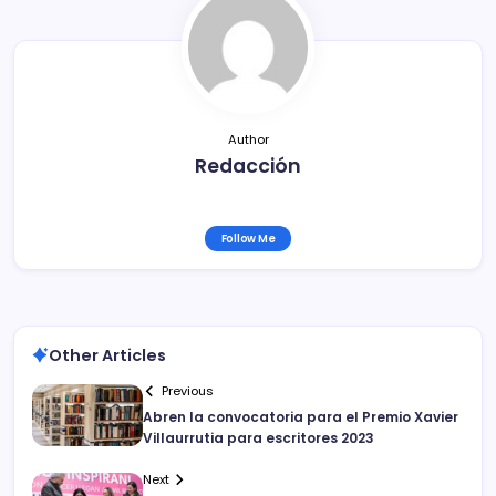
o
tir
o
k
Author
Redacción
Follow Me
Other Articles
Previous
Abren la convocatoria para el Premio Xavier
Villaurrutia para escritores 2023
Next