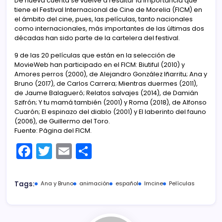
De nueva cuenta se vuelve a resaltar la importancia que
tiene el Festival Internacional de Cine de Morelia (FICM) en
el ámbito del cine, pues, las películas, tanto nacionales
como internacionales, más importantes de las últimas dos
décadas han sido parte de la cartelera del festival.
9 de las 20 películas que están en la selección de
MovieWeb han participado en el FICM: Biutiful (2010) y
Amores perros (2000), de Alejandro González Iñarritu; Ana y
Bruno (2017), de Carlos Carrera; Mientras duermes (2011),
de Jaume Balagueró; Relatos salvajes (2014), de Damián
Szifrón; Y tu mamá también (2001) y Roma (2018), de Alfonso
Cuarón; El espinazo del diablo (2001) y El laberinto del fauno
(2006), de Guillermo del Toro.
Fuente: Página del FICM.
F
T
E
C
a
w
m
o
c
itt
ai
m
Tags:
Ana y Bruno
animación
español
Imcine
Películas
e
er
l
p
b
ar