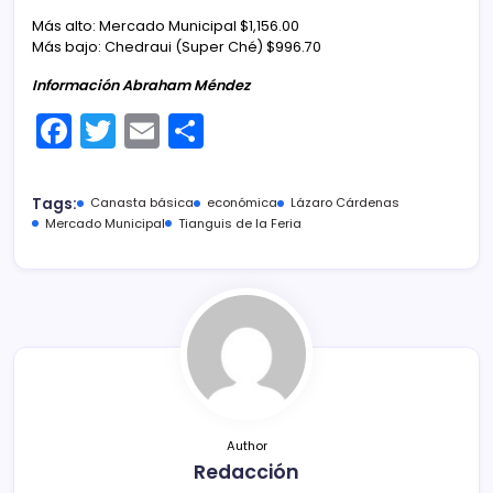
Más alto: Mercado Municipal $1,156.00
Más bajo: Chedraui (Super Ché) $996.70
Información Abraham Méndez
F
T
E
C
a
w
m
o
c
itt
ai
m
Tags:
Canasta básica
económica
Lázaro Cárdenas
e
er
l
p
Mercado Municipal
Tianguis de la Feria
b
ar
o
tir
o
k
Author
Redacción