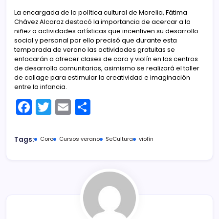
La encargada de la política cultural de Morelia, Fátima
Chávez Alcaraz destacó la importancia de acercar a la
niñez a actividades artísticas que incentiven su desarrollo
social y personal por ello precisó que durante esta
temporada de verano las actividades gratuitas se
enfocarán a ofrecer clases de coro y violín en los centros
de desarrollo comunitarios, asimismo se realizará el taller
de collage para estimular la creatividad e imaginación
entre la infancia.
F
T
E
C
a
w
m
o
c
itt
ai
m
Tags:
Coro
Cursos verano
SeCultura
violín
e
er
l
p
b
ar
o
tir
o
k