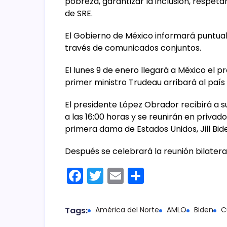
pobreza, garantizar la inclusión, respetar 
de SRE.
El Gobierno de México informará puntua
través de comunicados conjuntos.
El lunes 9 de enero llegará a México el pr
primer ministro Trudeau arribará al paí
El presidente López Obrador recibirá a 
a las 16:00 horas y se reunirán en privado
primera dama de Estados Unidos, Jill Bid
Después se celebrará la reunión bilater
F
T
E
C
a
w
m
o
c
itt
ai
m
Tags:
América del Norte
AMLO
Biden
C
e
er
l
p