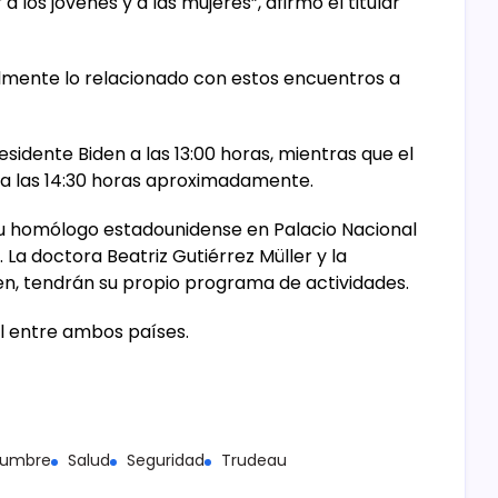
a los jóvenes y a las mujeres”, afirmó el titular
lmente lo relacionado con estos encuentros a
esidente Biden a las 13:00 horas, mientras que el
s a las 14:30 horas aproximadamente.
su homólogo estadounidense en Palacio Nacional
. La doctora Beatriz Gutiérrez Müller y la
en, tendrán su propio programa de actividades.
al entre ambos países.
umbre
Salud
Seguridad
Trudeau