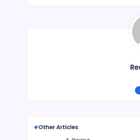
b
ar
o
tir
o
k
Re
Other Articles