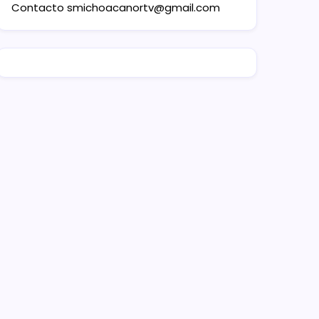
Contacto
smichoacanortv@gmail.com