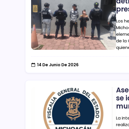
det
pre
Los h
Michoa
eleme
de la
quien
14 De Junio De 2026
Ase
se 
mun
La int
reali