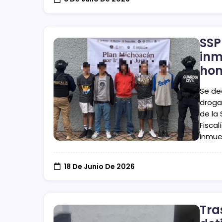
SSP
inm
hom
Se de
droga
de la
Fiscal
inmue
18 De Junio De 2026
Tra