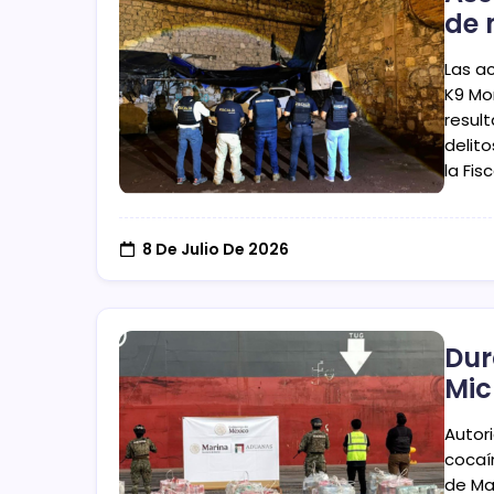
de 
Las a
K9 Mor
resul
delit
la Fis
8 De Julio De 2026
Dur
Mi
Autor
cocaí
de Ma