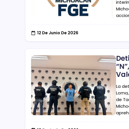
interi
Micho
accio
12 De Junio De 2026
Det
“N”
Val
La de
Loma,
de Ta
Micho
apreh