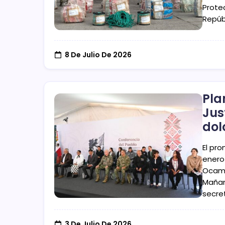
Protec
Repúb
8 De Julio De 2026
Pla
Jus
dol
El pr
enero
Ocamp
Mañan
secre
3 De Julio De 2026