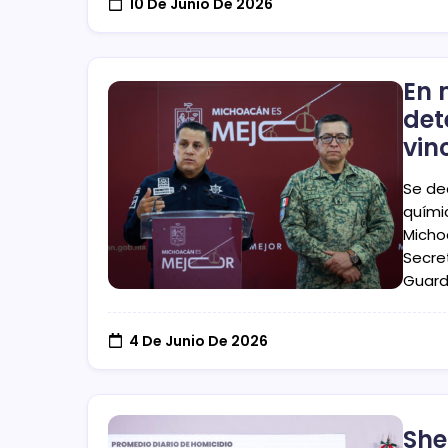
10 De Junio De 2026
En 
det
vin
Se de
quími
Micho
Secret
Guard
4 De Junio De 2026
She