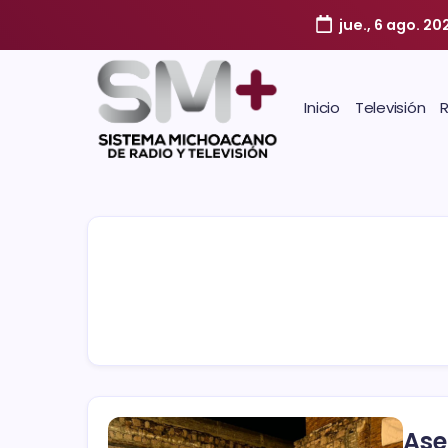
jue., 6 ago. 20
Inicio
Televisión
Ase