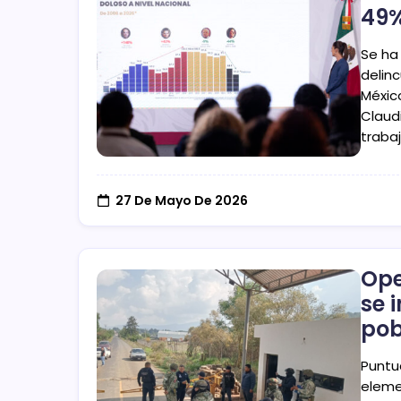
49%
Se ha
delin
Méxic
Claud
traba
27 De Mayo De 2026
Ope
se 
pob
Puntu
elemen