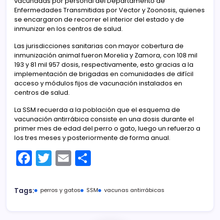
vacunadas por personal del Departamento de
Enfermedades Transmitidas por Vector y Zoonosis, quienes
se encargaron de recorrer el interior del estado y de
inmunizar en los centros de salud.
Las jurisdicciones sanitarias con mayor cobertura de
inmunización animal fueron Morelia y Zamora, con 108 mil
193 y 81 mil 957 dosis, respectivamente, esto gracias a la
implementación de brigadas en comunidades de difícil
acceso y módulos fijos de vacunación instalados en
centros de salud.
La SSM recuerda a la población que el esquema de
vacunación antirrábica consiste en una dosis durante el
primer mes de edad del perro o gato, luego un refuerzo a
los tres meses y posteriormente de forma anual.
F
T
E
C
a
w
m
o
c
itt
ai
m
Tags:
perros y gatos
SSM
vacunas antirrábicas
e
er
l
p