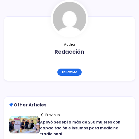
b
ar
o
tir
o
k
Author
Redacción
Follow Me
Other Articles
Previous
Apoyó Sedebi a más de 250 mujeres con
capacitación e insumos para medicina
tradicional