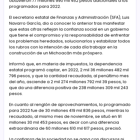
obtuvieron 77 millones 990 mil 452 pesos adicionales a los
programados para 2022.
El secretario estatal de Finanzas y Administración (SFA), Luis
Navarro García, dio a conocer lo anterior tras manifestar
que estas cifras reflejan la confianza social en un gobierno
que tiene el compromiso y la responsabilidad de enfrentar
los problemas heredados, solucionarlos y estabilizar todos
los rubros con la intención de cada día trabajar en la
construcción de un Michoacán más próspero.
Informó que, en materia de impuestos, la dependencia
estatal programó captar, en 2022, 2 mil 36 millones 482 mil
796 pesos, y que la cantidad recaudada, al penúltimo mes
del año, asciende a 2 mil 274 millones 792 mil 39 pesos, lo
que da una diferencia positiva de 238 millones 309 mil 243
pesos.
En cuanto al renglón de aprovechamientos, lo programado
para 2022 fue de 30 millones 419 mil 836 pesos, mientras lo
recaudado, al mismo mes de noviembre, se situó en 91
millones 30 mil 453 pesos, es decir con una diferencia
extraordinaria de 60 millones 610 mil 617 pesos, precisó.
La confianza de la sociedad no se gana con discursos ni