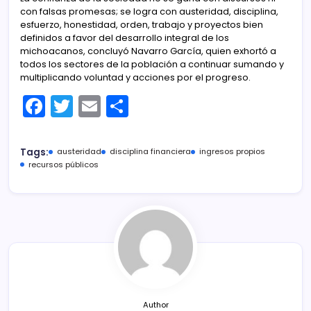
con falsas promesas; se logra con austeridad, disciplina,
esfuerzo, honestidad, orden, trabajo y proyectos bien
definidos a favor del desarrollo integral de los
michoacanos, concluyó Navarro García, quien exhortó a
todos los sectores de la población a continuar sumando y
multiplicando voluntad y acciones por el progreso.
F
T
E
C
a
w
m
o
c
itt
ai
m
Tags:
austeridad
disciplina financiera
ingresos propios
e
er
l
p
recursos públicos
b
ar
o
tir
o
k
Author