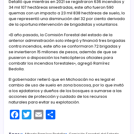
Detalló que mientras en 2021 se registraron 636 incendios y
34 mil 107 hectáreas siniestradas, este año fueron 590
quemas con un impacto a 23 mil 838 hectáreas de suelo, lo
que representó una disminución del 32 por ciento derivado
de la oportuna intervención de brigadistas y voluntarios.
«El año pasado, la Comisión Forestal del estado de la
anterior administración solo integró y financió tres brigadas
contra incendios, este año se conformaron 72 brigadas y
se inviertieron 15 millones de pesos, además de que se
pusieron a disposición los helicópteros oficiales para
combatir los incendios forestales», agregó Ramírez
Bedolla.
El gobernador reiteró que en Michoacán no es legal el
cambio de uso de suelo en zona boscosa, por lo que invitó
a los ejidatarios y dueños de los bosques a sumarse a las
acciones de protección y cuidado de los recursos
naturales para evitar su explotación.
F
T
E
C
a
w
m
o
c
itt
ai
m
Alfredo Ramírez Bedolla
Comisión Forestal del Estado