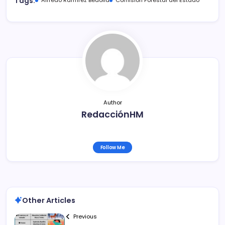
Tags:
e
er
l
p
b
ar
o
tir
o
k
Author
RedacciónHM
Follow Me
Other Articles
Previous