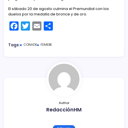
El sábado 20 de agosto culmina el Premundial con los
duelos por la medalla de bronce y de oro.
F
T
E
C
a
w
m
o
c
itt
ai
m
Tags:
CONADE
FEMEBE
e
er
l
p
b
ar
o
tir
o
k
Author
RedacciónHM