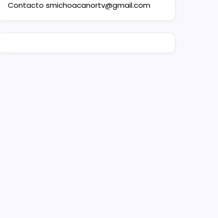
Contacto
smichoacanortv@gmail.com