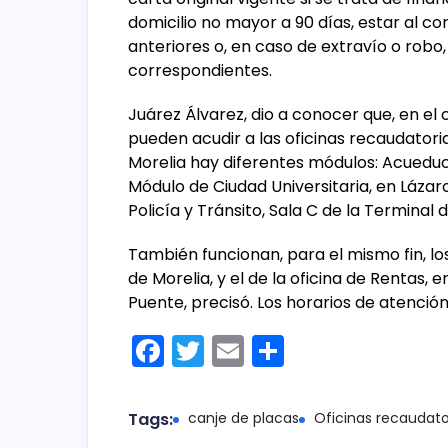
domicilio no mayor a 90 días, estar al co
anteriores o, en caso de extravío o robo,
correspondientes.
Juárez Álvarez, dio a conocer que, en el c
pueden acudir a las oficinas recaudatori
Morelia hay diferentes módulos: Acuedu
Módulo de Ciudad Universitaria, en Lázar
Policía y Tránsito, Sala C de la Terminal 
También funcionan, para el mismo fin, lo
de Morelia, y el de la oficina de Rentas,
Puente, precisó. Los horarios de atención
F
T
E
C
a
w
m
o
c
itt
ai
m
Tags:
canje de placas
Oficinas recaudato
e
er
l
p