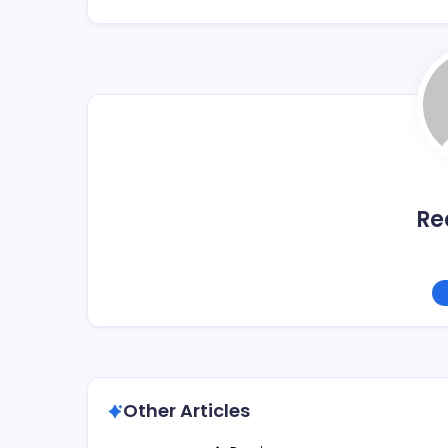
b
ar
o
tir
o
k
Re
Other Articles