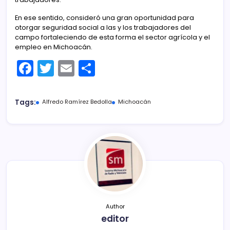
En ese sentido, consideró una gran oportunidad para
otorgar seguridad social a las y los trabajadores del
campo fortaleciendo de esta forma el sector agrícola y el
empleo en Michoacán.
F
T
E
C
a
w
m
o
c
itt
ai
m
Tags:
Alfredo Ramírez Bedolla
Michoacán
e
er
l
p
b
ar
o
tir
o
k
Author
editor