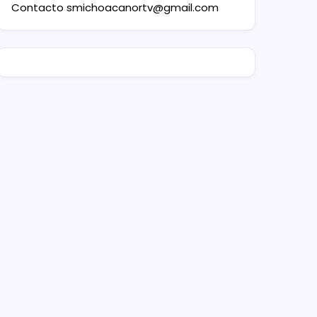
Contacto
smichoacanortv@gmail.com