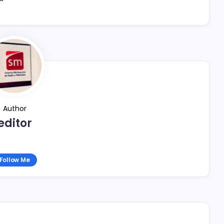
Author
editor
Follow Me