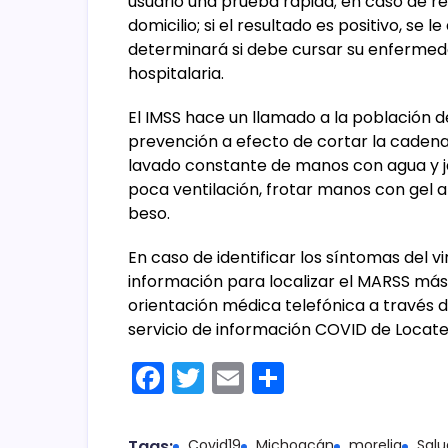
usuario una prueba rápida; en caso de re
domicilio; si el resultado es positivo, se
determinará si debe cursar su enferme
hospitalaria.
El IMSS hace un llamado a la población 
prevención a efecto de cortar la caden
lavado constante de manos con agua y ja
poca ventilación, frotar manos con gel a
beso.
En caso de identificar los síntomas del 
información para localizar el MARSS má
orientación médica telefónica a través de
servicio de información COVID de Locatel 
F
T
E
C
a
w
m
o
c
itt
ai
m
Tags:
Covid19
Michoacán
morelia
Salu