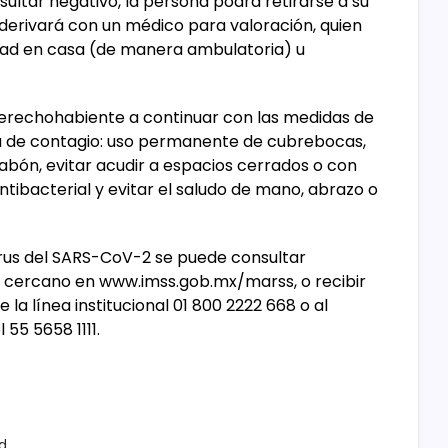
sultar negativo, la persona podrá retirarse a su
 le derivará con un médico para valoración, quien
dad en casa (de manera ambulatoria) u
derechohabiente a continuar con las medidas de
a de contagio: uso permanente de cubrebocas,
bón, evitar acudir a espacios cerrados o con
ntibacterial y evitar el saludo de mano, abrazo o
virus del SARS-CoV-2 se puede consultar
s cercano en www.imss.gob.mx/marss, o recibir
 la línea institucional 01 800 2222 668 o al
55 5658 1111.
d