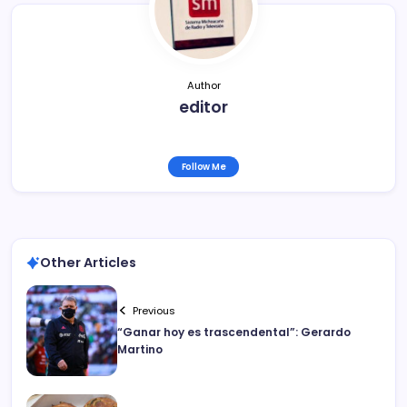
o
k
Author
editor
Follow Me
Other Articles
Previous
“Ganar hoy es trascendental”: Gerardo
Martino