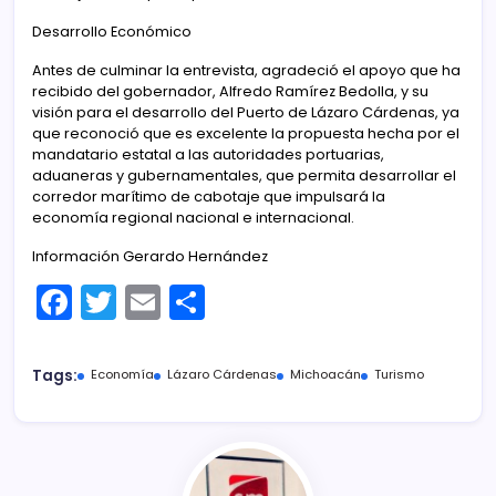
Desarrollo Económico
Antes de culminar la entrevista, agradeció el apoyo que ha
recibido del gobernador, Alfredo Ramírez Bedolla, y su
visión para el desarrollo del Puerto de Lázaro Cárdenas, ya
que reconoció que es excelente la propuesta hecha por el
mandatario estatal a las autoridades portuarias,
aduaneras y gubernamentales, que permita desarrollar el
corredor marítimo de cabotaje que impulsará la
economía regional nacional e internacional.
Información Gerardo Hernández
F
T
E
C
a
w
m
o
c
itt
ai
m
Tags:
Economía
Lázaro Cárdenas
Michoacán
Turismo
e
er
l
p
b
ar
o
tir