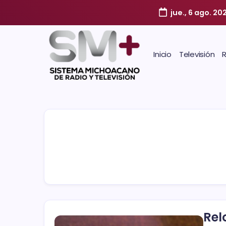
jue., 6 ago. 20
Inicio
Televisión
Rel