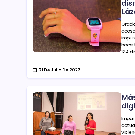
dis
Láz
Graci
acosa
impul
hace 
134 di
21 De Julio De 2023
Más
dig
Impar
actua
violen