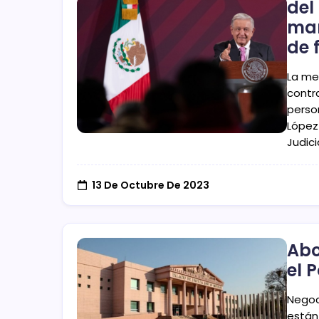
del
man
de 
La me
contr
person
López
Judici
13 De Octubre De 2023
Abo
el 
Negoc
están