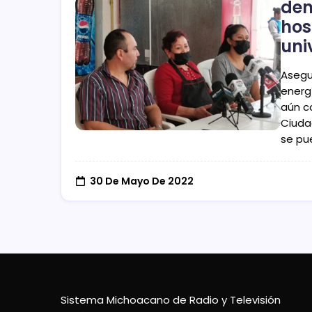
den
hos
uni
Asegu
energí
aún c
Ciuda
se pu
30 De Mayo De 2022
Sistema Michoacano de Radio y Televisión