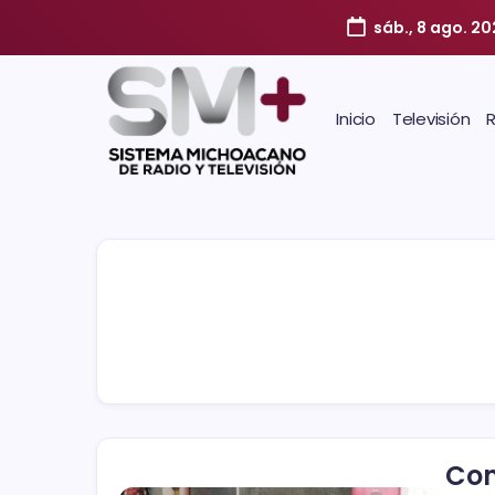
sáb., 8 ago. 20
Inicio
Televisión
Com