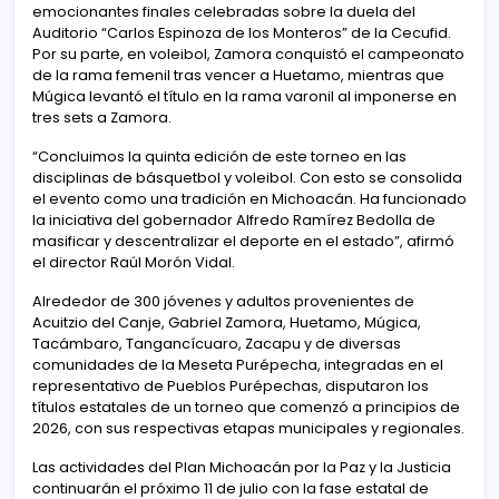
emocionantes finales celebradas sobre la duela del
Auditorio “Carlos Espinoza de los Monteros” de la Cecufid.
Por su parte, en voleibol, Zamora conquistó el campeonato
de la rama femenil tras vencer a Huetamo, mientras que
Múgica levantó el título en la rama varonil al imponerse en
tres sets a Zamora.
“Concluimos la quinta edición de este torneo en las
disciplinas de básquetbol y voleibol. Con esto se consolida
el evento como una tradición en Michoacán. Ha funcionado
la iniciativa del gobernador Alfredo Ramírez Bedolla de
masificar y descentralizar el deporte en el estado”, afirmó
el director Raúl Morón Vidal.
Alrededor de 300 jóvenes y adultos provenientes de
Acuitzio del Canje, Gabriel Zamora, Huetamo, Múgica,
Tacámbaro, Tangancícuaro, Zacapu y de diversas
comunidades de la Meseta Purépecha, integradas en el
representativo de Pueblos Purépechas, disputaron los
títulos estatales de un torneo que comenzó a principios de
2026, con sus respectivas etapas municipales y regionales.
Las actividades del Plan Michoacán por la Paz y la Justicia
continuarán el próximo 11 de julio con la fase estatal de