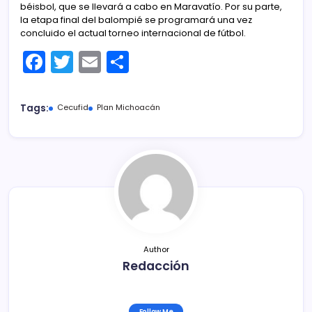
béisbol, que se llevará a cabo en Maravatío. Por su parte,
la etapa final del balompié se programará una vez
concluido el actual torneo internacional de fútbol.
F
T
E
C
a
w
m
o
c
itt
ai
m
Tags:
Cecufid
Plan Michoacán
e
er
l
p
b
ar
o
tir
o
k
Author
Redacción
Follow Me