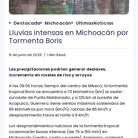
Destacada
Michoacán
UltimasNoticias
Lluvias intensas en Michoacán por
Tormenta Boris
8 de junio de 2026
1 Min Read
Las precipitaciones podrían generar deslaves,
incremento en niveles de ríos y arroyos
A las 09:00 horas, tiempo del centro de México, la tormenta
tropical Boris se encuentra a 70 kilómetros (km) al oeste-
suroeste de Punta Maldonado, y a 125 km al sureste de
Acapulco, Guerrero; tiene vientos máximos sostenidos de
65 kilómetros por hora (km/h), rachas de 85 km/h y
desplazamiento hacia el norte a 6 km/h.
Los desprendimientos nubosos de la tormenta tropical
ocasionarán lluvias intensas (de 75 a 150 mm) en
Michoacán (centro, costa y sureste). Asimismo, originará