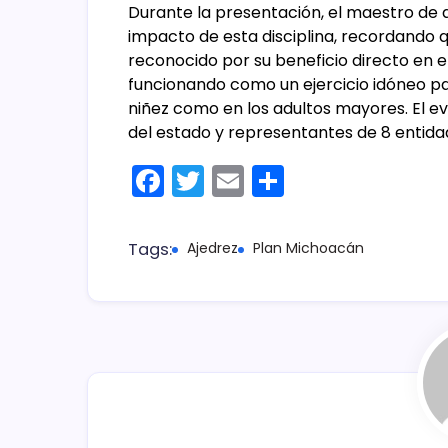
Durante la presentación, el maestro de a
impacto de esta disciplina, recordando q
reconocido por su beneficio directo en el
funcionando como un ejercicio idóneo par
niñez como en los adultos mayores. El e
del estado y representantes de 8 entidad
F
T
E
C
a
w
m
o
c
itt
ai
m
Tags:
Ajedrez
Plan Michoacán
e
er
l
p
b
ar
o
tir
o
k