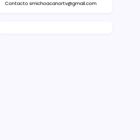
Contacto
smichoacanortv@gmail.com