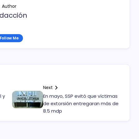
Author
dacción
Follow Me
Next
l y
En mayo, SSP evitó que víctimas
de extorsión entregaran más de
8.5 mdp