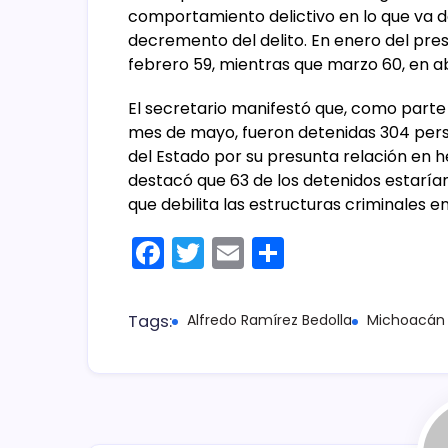
comportamiento delictivo en lo que va de
decremento del delito. En enero del pre
febrero 59, mientras que marzo 60, en ab
El secretario manifestó que, como parte 
mes de mayo, fueron detenidas 304 perso
del Estado por su presunta relación en he
destacó que 63 de los detenidos estarían
que debilita las estructuras criminales en
F
T
E
C
a
w
m
o
c
itt
ai
m
Tags:
Alfredo Ramírez Bedolla
Michoacán
e
er
l
p
b
ar
o
tir
o