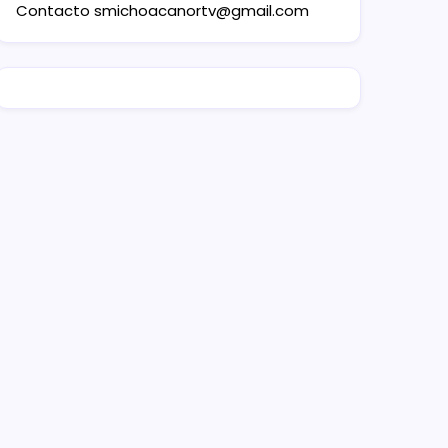
Contacto
smichoacanortv@gmail.com