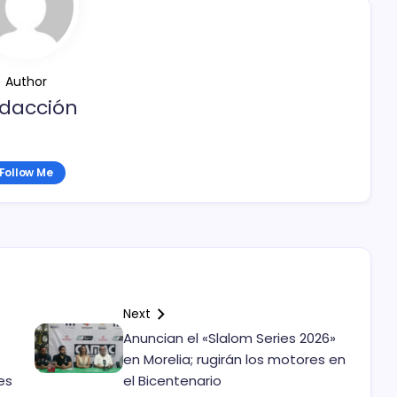
Author
dacción
Follow Me
Next
Anuncian el «Slalom Series 2026»
en Morelia; rugirán los motores en
es
el Bicentenario