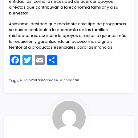
entidad, así como la necesidad de acercar apoyos
directos que contribuyan a la economía familiar y a su
bienestar.
Asimismo, destacó que mediante este tipo de programas
se busca contribuir a la economía de las familias
michoacanas, acercando apoyos directos a quienes más
lo requieren y garantizando un acceso más digno y
territorial a productos esenciales para las infancias.
F
T
E
C
a
w
m
o
c
itt
ai
m
Tags:
JaloPorLasMamás
Michoacán
e
er
l
p
b
ar
o
tir
o
k