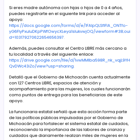
Si eres madre autónoma con hijas o hijos de 0 a 4 años,
puedes registrarte en el siguiente link para acceder al
apoyo:
https://docs.google.com/forms/d/e/1FAIpQLSfIFlA_ONTfo-
yG6FIyPxuluDKpPWfOwycXLeya1sIukvwjOQ/viewform#38;oui
d=103179270622654656397.
Además, puedes consultar el Centro LIBRE más cercano a
tu localidad a través del siguiente enlace:
https://drive.google.com/file/d/1vwMMlba598R_nk_vqjL9YH
QvDWc43iZo/view?usp=sharing.
Detalló que el Gobierno de Michoacán cuenta actualmente
con 127 Centros LIBRE, espacios de atención y
acompañamiento para las mujeres, los cuales funcionarán
como puntos de entrega para las beneficiarias de este
apoyo.
La funcionaria estatal señaló que esta acción forma parte
de las políticas públicas impulsadas por el Gobierno de
Michoacán para fortalecer el sistema estatal de cuidados,
reconociendo la importancia de las labores de crianza y
cuidados que diariamente realizan miles de mujeres en la