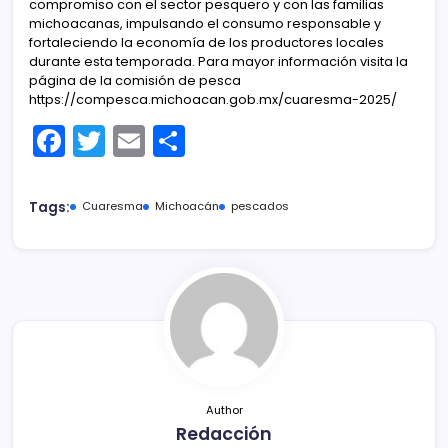
compromiso con el sector pesquero y con las familias
michoacanas, impulsando el consumo responsable y
fortaleciendo la economía de los productores locales
durante esta temporada. Para mayor información visita la
página de la comisión de pesca
https://compesca.michoacan.gob.mx/cuaresma-2025/
F
T
E
C
a
w
m
o
c
itt
ai
m
Tags:
Cuaresma
Michoacán
pescados
e
er
l
p
b
ar
o
tir
o
k
Author
Redacción