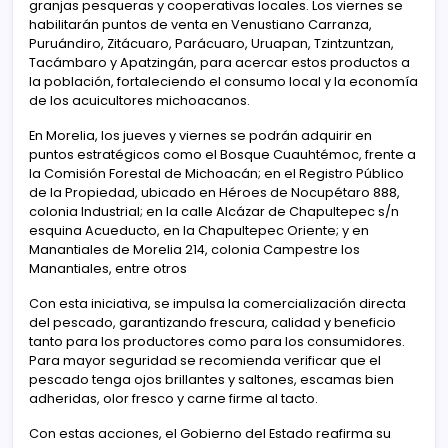
granjas pesqueras y cooperativas locales. Los viernes se
habilitarán puntos de venta en Venustiano Carranza,
Puruándiro, Zitácuaro, Parácuaro, Uruapan, Tzintzuntzan,
Tacámbaro y Apatzingán, para acercar estos productos a
la población, fortaleciendo el consumo local y la economía
de los acuicultores michoacanos.
En Morelia, los jueves y viernes se podrán adquirir en
puntos estratégicos como el Bosque Cuauhtémoc, frente a
la Comisión Forestal de Michoacán; en el Registro Público
de la Propiedad, ubicado en Héroes de Nocupétaro 888,
colonia Industrial; en la calle Alcázar de Chapultepec s/n
esquina Acueducto, en la Chapultepec Oriente; y en
Manantiales de Morelia 214, colonia Campestre los
Manantiales, entre otros
Con esta iniciativa, se impulsa la comercialización directa
del pescado, garantizando frescura, calidad y beneficio
tanto para los productores como para los consumidores.
Para mayor seguridad se recomienda verificar que el
pescado tenga ojos brillantes y saltones, escamas bien
adheridas, olor fresco y carne firme al tacto.
Con estas acciones, el Gobierno del Estado reafirma su