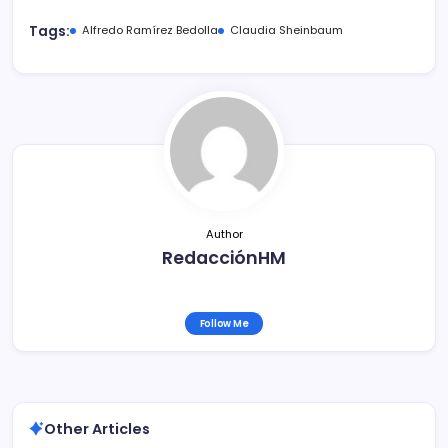
c
itt
ai
m
Tags:
Alfredo Ramírez Bedolla
Claudia Sheinbaum
e
er
l
p
b
ar
o
tir
o
k
Author
RedacciónHM
Follow Me
Other Articles