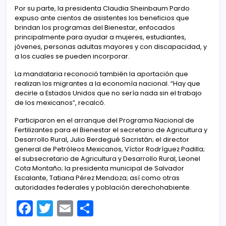
Por su parte, la presidenta Claudia Sheinbaum Pardo
expuso ante cientos de asistentes los beneficios que
brindan los programas del Bienestar, enfocados
principalmente para ayudar a mujeres, estudiantes,
jóvenes, personas adultas mayores y con discapacidad, y
a los cuales se pueden incorporar.
La mandataria reconoció también la aportación que
realizan los migrantes a la economía nacional. “Hay que
decirle a Estados Unidos que no sería nada sin el trabajo
de los mexicanos”, recalcó.
Participaron en el arranque del Programa Nacional de
Fertilizantes para el Bienestar el secretario de Agricultura y
Desarrollo Rural, Julio Berdegué Sacristán; el director
general de Petróleos Mexicanos, Víctor Rodríguez Padilla;
el subsecretario de Agricultura y Desarrollo Rural, Leonel
Cota Montaño; la presidenta municipal de Salvador
Escalante, Tatiana Pérez Mendoza; así como otras
autoridades federales y población derechohabiente.
F
T
E
C
a
w
m
o