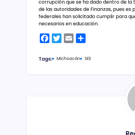
corrupción que se ha dado dentro de la S
de las autoridades de Finanzas, pues es p
federales han solicitado cumplir para q
necesarios en educación.
F
T
E
C
a
w
m
o
c
itt
ai
m
Tags:
Michoacán
SEE
e
er
l
p
b
ar
o
tir
o
k
Re