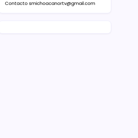
Contacto
smichoacanortv@gmail.com