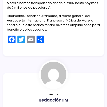
Morelia hemos transportado desde el 2007 hasta hoy más
de 7 millones de pasajeros”.
Finalmente, Francisco Aramburo, director general del
Aeropuerto Internacional Francisco J. Mújica de Morelia
señaló que este recinto tendrá diversas ampliaciones para
beneficio de los usuarios.
F
T
E
C
a
w
m
o
c
itt
ai
m
e
er
l
p
b
ar
o
tir
o
k
Author
RedacciónHM