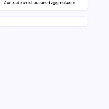
Contacto
smichoacanortv@gmail.com