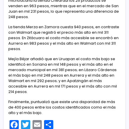
michoacana la tienda Chedraui los 25 productos se
venden en 963 pesos, mientras que en el mercado de San
Juan en mil 231 pesos, lo que representa una diferencia de
248 pesos.
La tienda Merza en Zamora cuesta 940 pesos, en contraste
con Walmart que registró el precio más alto en mil 311
pesos. En Zitácuaro el costo más accesible se encontró en
Aurrera en 983 pesos y el más alto en Walmart con mil 311
pesos.
Mejía Béjar añadió que en Uruapan el costo más bajo se
identificó en Soriana en mil 148 pesos y el más alto en el
mercado municipal en mil 381 pesos; en Lázaro Cárdenas
el más bajo en mil 248 pesos en Aurrera y el más alto en
Walmart en mil 292 pesos; y en Apatzingán el más
accesible en Aurrera en mil 171 pesos y el más alto con mil
214 pesos.
Finalmente, puntualizó que existe una disparidad de más
de 400 pesos entre los costos identificados como el más
alto y el más bajo.
F
T
E
C