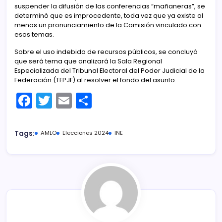
suspender la difusión de las conferencias “mañaneras”, se
determinó que es improcedente, toda vez que ya existe al
menos un pronunciamiento de la Comisión vinculado con
esos temas.
Sobre el uso indebido de recursos públicos, se concluyó
que será tema que analizará la Sala Regional
Especializada del Tribunal Electoral del Poder Judicial de la
Federación (TEPJF) al resolver el fondo del asunto.
F
T
E
C
a
w
m
o
c
itt
ai
m
Tags:
AMLO
Elecciones 2024
INE
e
er
l
p
b
ar
o
tir
o
k