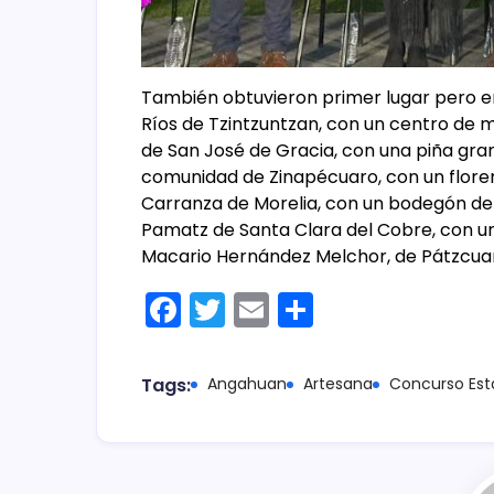
También obtuvieron primer lugar pero e
Ríos de Tzintzuntzan, con un centro de 
de San José de Gracia, con una piña grand
comunidad de Zinapécuaro, con un flore
Carranza de Morelia, con un bodegón de 
Pamatz de Santa Clara del Cobre, con u
Macario Hernández Melchor, de Pátzcuaro
F
T
E
C
a
w
m
o
c
itt
ai
m
Tags:
Angahuan
Artesana
Concurso Est
e
er
l
p
b
ar
o
tir