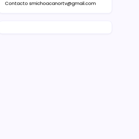
Contacto
smichoacanortv@gmail.com