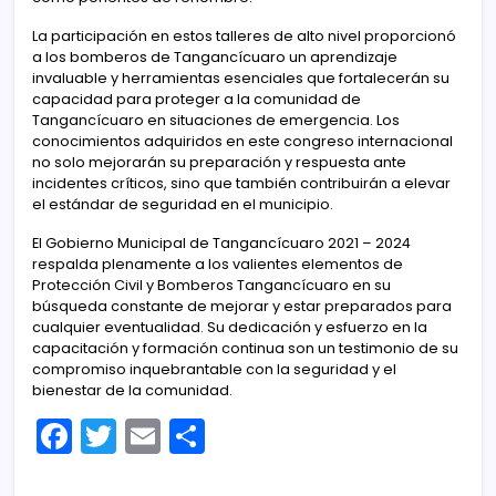
La participación en estos talleres de alto nivel proporcionó
a los bomberos de Tangancícuaro un aprendizaje
invaluable y herramientas esenciales que fortalecerán su
capacidad para proteger a la comunidad de
Tangancícuaro en situaciones de emergencia. Los
conocimientos adquiridos en este congreso internacional
no solo mejorarán su preparación y respuesta ante
incidentes críticos, sino que también contribuirán a elevar
el estándar de seguridad en el municipio.
El Gobierno Municipal de Tangancícuaro 2021 – 2024
respalda plenamente a los valientes elementos de
Protección Civil y Bomberos Tangancícuaro en su
búsqueda constante de mejorar y estar preparados para
cualquier eventualidad. Su dedicación y esfuerzo en la
capacitación y formación continua son un testimonio de su
compromiso inquebrantable con la seguridad y el
bienestar de la comunidad.
F
T
E
C
a
w
m
o