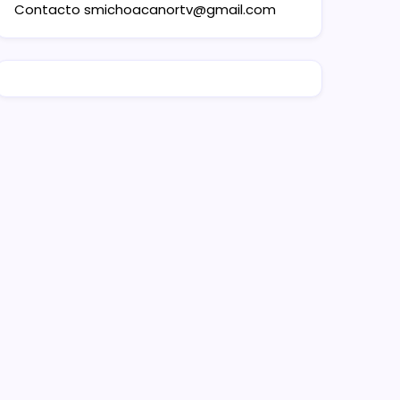
Contacto
smichoacanortv@gmail.com