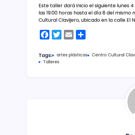
Este taller dará inicio el siguiente lunes
las 19:00 horas hasta el día 8 del mismo 
Cultural Clavijero, ubicado en la calle El
F
T
E
C
a
w
m
o
c
itt
ai
m
Tags:
artes plásticas
Centro Cultural Clav
e
er
l
p
Talleres
b
ar
o
tir
o
k