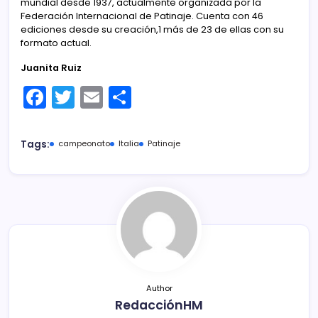
mundial desde 1937, actualmente organizada por la
Federación Internacional de Patinaje. Cuenta con 46
ediciones desde su creación,1 más de 23 de ellas con su
formato actual.
Juanita Ruiz
F
T
E
C
a
w
m
o
c
itt
ai
m
Tags:
campeonato
Italia
Patinaje
e
er
l
p
b
ar
o
tir
o
k
Author
RedacciónHM