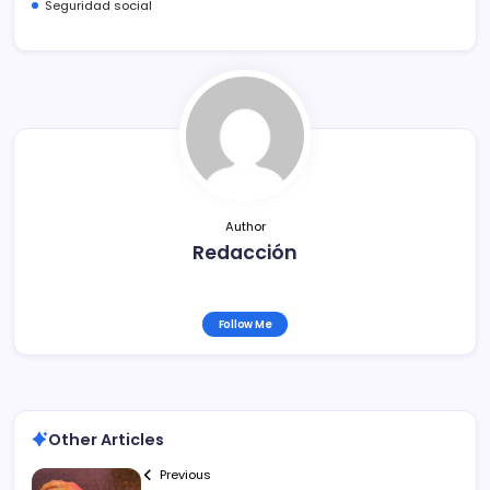
e
er
l
p
Seguridad social
b
ar
o
tir
o
k
Author
Redacción
Follow Me
Other Articles
Previous