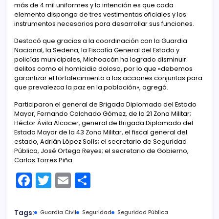
más de 4 mil uniformes y la intención es que cada
elemento disponga de tres vestimentas oficiales y los
instrumentos necesarios para desarrollar sus funciones.
Destacó que gracias a la coordinación con la Guardia
Nacional, la Sedena, la Fiscalía General del Estado y
policías municipales, Michoacán ha logrado disminuir
delitos como el homicidio doloso, por lo que «debemos
garantizar el fortalecimiento a las acciones conjuntas para
que prevalezca la paz en la población», agregó.
Participaron el general de Brigada Diplomado del Estado
Mayor, Fernando Colchado Gómez, de la 21 Zona Militar;
Héctor Ávila Alcocer, general de Brigada Diplomado del
Estado Mayor de la 43 Zona Militar, el fiscal general del
estado, Adrián López Solís; el secretario de Seguridad
Pública, José Ortega Reyes; el secretario de Gobierno,
Carlos Torres Piña.
F
T
E
C
a
w
m
o
c
itt
ai
m
Tags:
Guardia Civil
Seguridad
Seguridad Pública