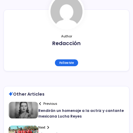
o
k
Author
Redacción
Follow Me
Other Articles
Previous
Rendirán un homenaje a la actriz y cantante
mexicana Lucha Reyes
Next