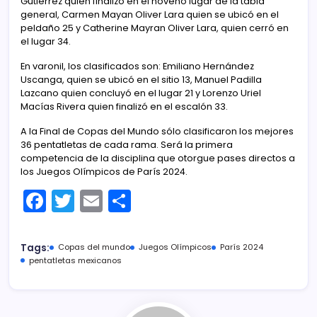
Gutiérrez quién finalizó en el noveno lugar de la tabla
general, Carmen Mayan Oliver Lara quien se ubicó en el
peldaño 25 y Catherine Mayran Oliver Lara, quien cerró en
el lugar 34.
En varonil, los clasificados son: Emiliano Hernández
Uscanga, quien se ubicó en el sitio 13, Manuel Padilla
Lazcano quien concluyó en el lugar 21 y Lorenzo Uriel
Macías Rivera quien finalizó en el escalón 33.
A la Final de Copas del Mundo sólo clasificaron los mejores
36 pentatletas de cada rama. Será la primera
competencia de la disciplina que otorgue pases directos a
los Juegos Olímpicos de París 2024.
F
T
E
C
a
w
m
o
c
itt
ai
m
Tags:
Copas del mundo
Juegos Olímpicos
París 2024
e
er
l
p
pentatletas mexicanos
b
ar
o
tir