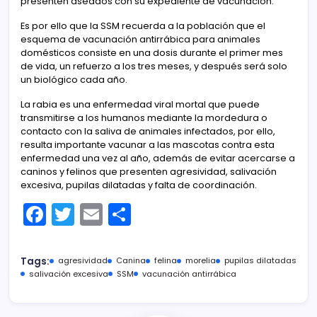
presenten aseados con su expediente de vacunación.
Es por ello que la SSM recuerda a la población que el
esquema de vacunación antirrábica para animales
domésticos consiste en una dosis durante el primer mes
de vida, un refuerzo a los tres meses, y después será solo
un biológico cada año.
La rabia es una enfermedad viral mortal que puede
transmitirse a los humanos mediante la mordedura o
contacto con la saliva de animales infectados, por ello,
resulta importante vacunar a las mascotas contra esta
enfermedad una vez al año, además de evitar acercarse a
caninos y felinos que presenten agresividad, salivación
excesiva, pupilas dilatadas y falta de coordinación.
F
T
E
C
a
w
m
o
c
itt
ai
m
Tags:
agresividad
Canina
felina
morelia
pupilas dilatadas
e
er
l
p
salivación excesiva
SSM
vacunación antirrábica
b
ar