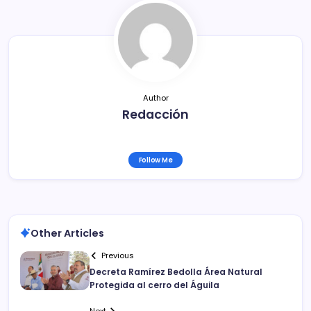
o
tir
o
k
Author
Redacción
Follow Me
Other Articles
Previous
Decreta Ramírez Bedolla Área Natural
Protegida al cerro del Águila