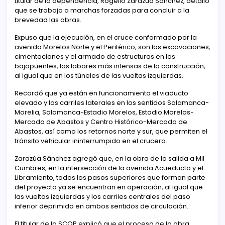
titular de la dependencia, Rogelio Zarazúa Sánchez, detalló
que se trabaja a marchas forzadas para concluir a la
brevedad las obras.
Expuso que la ejecución, en el cruce conformado por la
avenida Morelos Norte y el Periférico, son las excavaciones,
cimentaciones y el armado de estructuras en los
bajopuentes, las labores más intensas de la construcción,
al igual que en los túneles de las vueltas izquierdas.
Recordó que ya están en funcionamiento el viaducto
elevado y los carriles laterales en los sentidos Salamanca-
Morelia, Salamanca-Estadio Morelos, Estadio Morelos-
Mercado de Abastos y Centro Histórico-Mercado de
Abastos, así como los retornos norte y sur, que permiten el
tránsito vehicular ininterrumpido en el crucero.
Zarazúa Sánchez agregó que, en la obra de la salida a Mil
Cumbres, en la intersección de la avenida Acueducto y el
Libramiento, todos los pasos superiores que forman parte
del proyecto ya se encuentran en operación, al igual que
las vueltas izquierdas y los carriles centrales del paso
inferior deprimido en ambos sentidos de circulación.
El titular de la SCOP explicó que el proceso de la obra