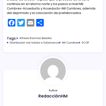
continúa en el retorno norte y los pasos a nivel Mil
Cumbres-Acueducto y Acueducto-Mil Cumbres, además
del deprimido y la colocación de prefabricados.
F
T
E
C
a
w
m
o
c
itt
ai
m
Tags:
Alfredo Ramírez Bedolla
e
er
l
p
Distribuidor vial Salida a Salamanca
Mil Cumbres
SCOP
b
ar
o
tir
o
k
Author
RedacciónHM