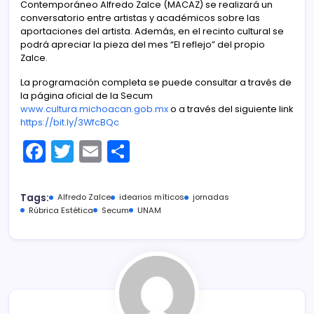
Contemporáneo Alfredo Zalce (MACAZ) se realizará un
conversatorio entre artistas y académicos sobre las
aportaciones del artista. Además, en el recinto cultural se
podrá apreciar la pieza del mes “El reflejo” del propio
Zalce.
La programación completa se puede consultar a través de
la página oficial de la Secum
www.cultura.michoacan.gob.mx
o a través del siguiente link
https://bit.ly/3WfcBQc
F
T
E
C
a
w
m
o
c
itt
ai
m
Tags:
Alfredo Zalce
idearios míticos
jornadas
e
er
l
p
Rúbrica Estética
Secum
UNAM
b
ar
o
tir
o
k