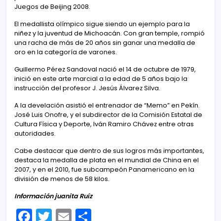
Juegos de Beijing 2008.
El medallista olímpico sigue siendo un ejemplo para la
niñez y la juventud de Michoacán. Con gran temple, rompió
una racha de más de 20 años sin ganar una medalla de
oro en la categoría de varones.
Guillermo Pérez Sandoval nació el 14 de octubre de 1979,
inició en este arte marcial a la edad de 5 años bajo la
instrucción del profesor J. Jesús Álvarez Silva.
A la develación asistió el entrenador de “Memo” en Pekín.
José Luis Onofre, y el subdirector de la Comisión Estatal de
Cultura Física y Deporte, Iván Ramiro Chávez entre otras
autoridades.
Cabe destacar que dentro de sus logros más importantes,
destaca la medalla de plata en el mundial de China en el
2007, y en el 2010, fue subcampeón Panamericano en la
división de menos de 58 kilos.
Información juanita Ruíz
F
T
E
C