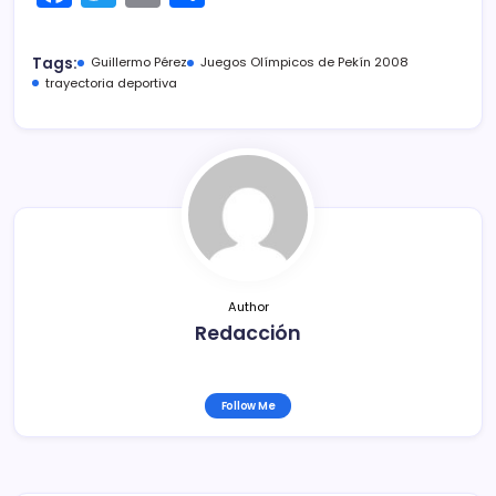
a
w
m
o
c
itt
ai
m
Tags:
Guillermo Pérez
Juegos Olímpicos de Pekín 2008
e
er
l
p
trayectoria deportiva
b
ar
o
tir
o
k
Author
Redacción
Follow Me