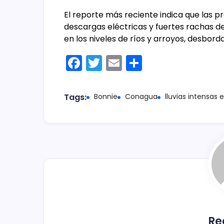
El reporte más reciente indica que las
descargas eléctricas y fuertes rachas d
en los niveles de ríos y arroyos, desbor
F
T
E
C
a
w
m
o
c
itt
ai
m
Tags:
Bonnie
Conagua
lluvias intensas
e
er
l
p
b
ar
o
tir
o
k
Re