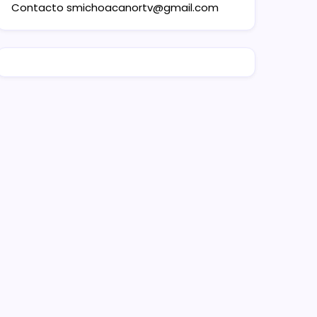
Contacto
smichoacanortv@gmail.com