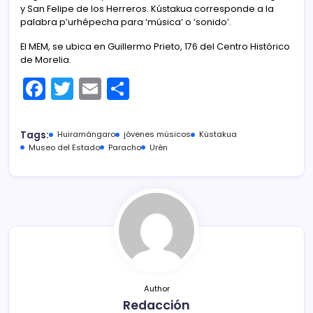
y San Felipe de los Herreros. Kústakua corresponde a la
palabra p’urhépecha para ‘música’ o ‘sonido’.
El MEM, se ubica en Guillermo Prieto, 176 del Centro Histórico
de Morelia.
F
T
E
C
a
w
m
o
c
itt
ai
m
Tags:
Huiramángaro
jóvenes músicos
Kústakua
e
er
l
p
Museo del Estado
Paracho
Urén
b
ar
o
tir
o
k
Author
Redacción